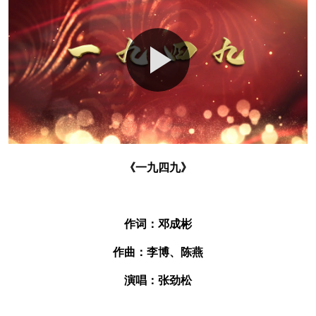
《一九四九》
作词：邓成彬
作曲：李博、陈燕
演唱：张劲松