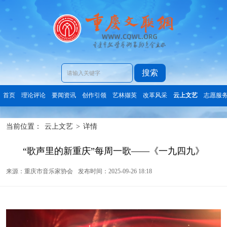
搜索
首页
理论评论
要闻资讯
创作引领
艺林撷英
改革风采
云上文艺
志愿服
当前位置：
云上文艺
>
详情
“歌声里的新重庆”每周一歌——《一九四九》
来源：重庆市音乐家协会
发布时间：2025-09-26 18:18