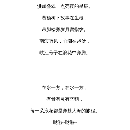
洪崖叠翠，点亮夜的星辰。
黄桷树下故事在生根，
吊脚楼旁岁月留指纹。
南滨听风，心潮在起伏，
峡江号子在浪花中奔腾。
在水一方，在水一方，
有骨有灵有坚韧，
每一朵浪花都是奔赴大海的旅程。
哒啦~哒啦~