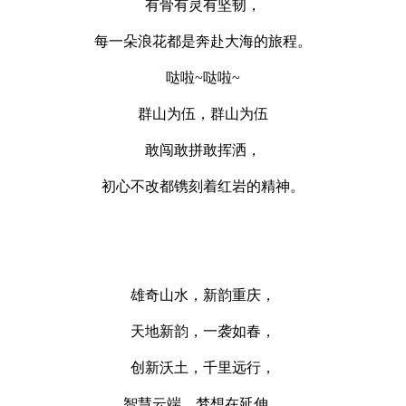
有骨有灵有坚韧，
每一朵浪花都是奔赴大海的旅程。
哒啦~哒啦~
群山为伍，群山为伍
敢闯敢拼敢挥洒，
初心不改都镌刻着红岩的精神。
雄奇山水，新韵重庆，
天地新韵，一袭如春，
创新沃土，千里远行，
智慧云端，梦想在延伸。