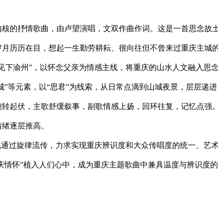
内核的抒情歌曲，由卢望演唱，文双作曲作词。这是一首思念故
岁月历历在目，想起一生勤劳耕耘、很向往但不曾来过重庆主城
见下渝州”，以怀念父亲为情感主线，将重庆的山水人文融入思
城”等元素，以“思君”为线索，从日常点滴到山城夜景，层层递
婉转起伏，主歌舒缓叙事，副歌情感上扬，回环往复，记忆点强
情绪逐层推高。
化通过旋律流传，力求实现重庆辨识度和大众传唱度的统一、艺
重庆情怀”植入人们心中，成为重庆主题歌曲中兼具温度与辨识度