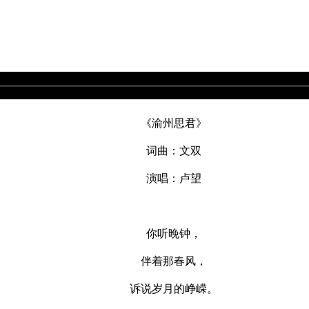
《渝州思君》
词曲：文双
演唱：卢望
你听晚钟，
伴着那春风，
诉说岁月的峥嵘。