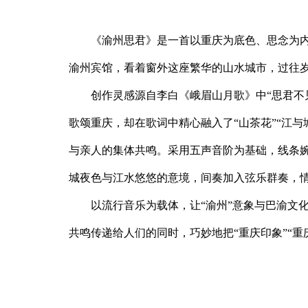
《渝州思君》是一首以重庆为底色、思念为
渝州宾馆，看着窗外这座繁华的山水城市，过往
创作灵感源自李白《峨眉山月歌》中“思君不
歌颂重庆，却在歌词中精心融入了“山茶花”“江与
与亲人的集体共鸣。采用五声音阶为基础，线条
城夜色与江水悠悠的意境，间奏加入弦乐群奏，
以流行音乐为载体，让“渝州”意象与巴渝文
共鸣传递给人们的同时，巧妙地把“重庆印象”“