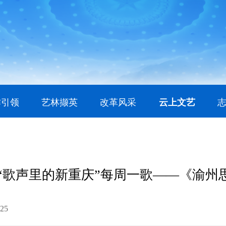
作引领
艺林撷英
改革风采
云上文艺
“歌声里的新重庆”每周一歌——《渝州
8:25