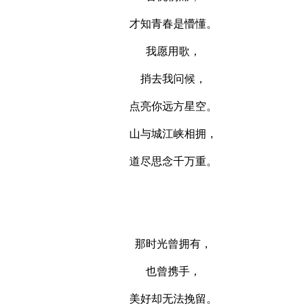
才知青春是懵懂。
我愿用歌，
捎去我问候，
点亮你远方星空。
山与城江峡相拥，
道尽思念千万重。
那时光曾拥有，
也曾携手，
美好却无法挽留。