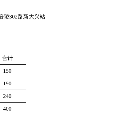
、涪陵302路新大兴站
合计
150
190
240
400