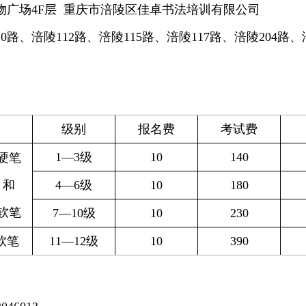
物广场4F层 重庆市涪陵区佳卓书法培训有限公司
0路、涪陵112路、涪陵115路、涪陵117路、涪陵204路
级别
报名费
考试费
1—3级
10
140
硬笔
和
4—6级
10
180
软笔
7—10级
10
230
软笔
11—12级
10
390