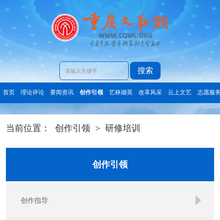
搜索
首页
理论评论
要闻资讯
创作引领
艺林撷英
改革风采
云上文艺
志愿服
当前位置：
创作引领
>
研修培训
创作引领
创作指导