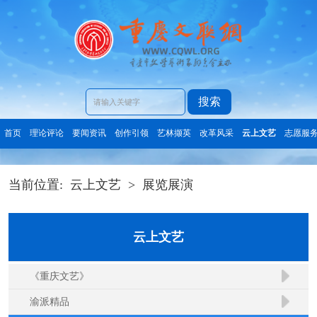
搜索
首页
理论评论
要闻资讯
创作引领
艺林撷英
改革风采
云上文艺
志愿服
当前位置:
云上文艺
>
展览展演
云上文艺
《重庆文艺》
渝派精品