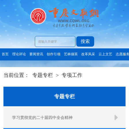
搜索
首页
理论评论
要闻资讯
创作引领
艺林撷英
改革风采
云上文艺
志愿服
当前位置：
专题专栏
>
专项工作
专题专栏
学习贯彻党的二十届四中全会精神