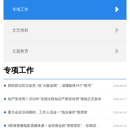
专项工作
文艺维权
主题教育
专项工作
群防群治百日攻坚 | 练“火眼金睛”，读懂险情19个“暗号”
2026-08-04
知产宣传周丨2026年“全国文联知识产权宣传周”海报正式发布
2026-04-17
重大会议活动期间，工作人员这一“指尖操作”致泄密
2026-04-10
6部保密微电影震撼来袭！这些身边的“泄密雷区”，你我切莫踏入！
2026-04-10