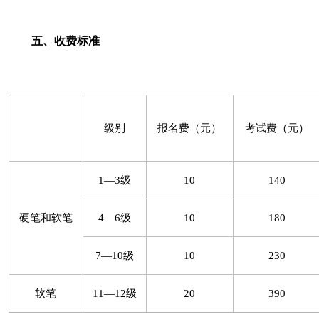
五、收费标准
级别
报名费（元）
考试费（元）
1—3级
10
140
硬笔和软笔
4—6级
10
180
7—10级
10
230
软笔
11—12级
20
390