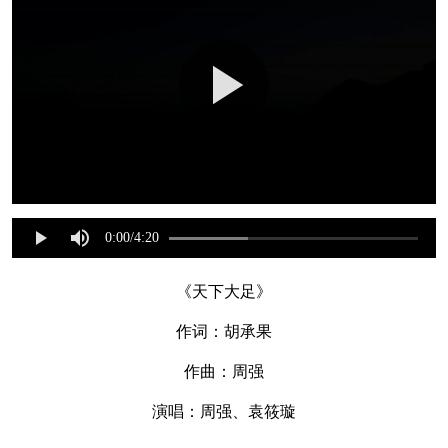
《天下大足》
作词：胡承果
作曲：周强
演唱：周强、袁筱璇