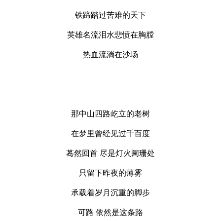
铁蹄踏过苦难的天下
英雄名流泪水悲愤在胸膛
热血流淌在沙场
那中山四路屹立的老树
在梦里曾经见过千百度
蓦然回首 尽是灯火阑珊处
只留下昨夜的薄雾
承载着岁月沉重的脚步
可路 依然是这条路