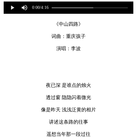
《中山四路》
词曲：重庆孩子
演唱：李波
夜已深 是谁点的烛火
透过窗 隐隐闪着微光
像是昨天 浅浅泛黄的相片
讲述这条路的往事
遥想当年那一段过往