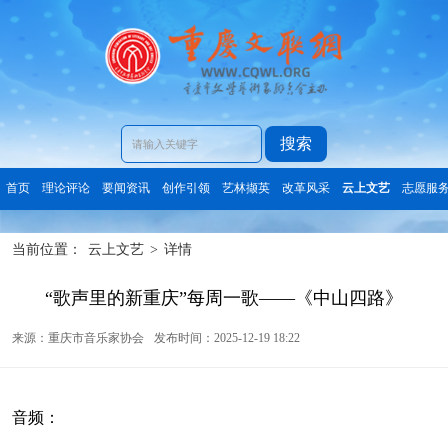
搜索
首页
理论评论
要闻资讯
创作引领
艺林撷英
改革风采
云上文艺
志愿服
当前位置：
云上文艺
>
详情
“歌声里的新重庆”每周一歌——《中山四路》
来源：重庆市音乐家协会
发布时间：2025-12-19 18:22
音频：