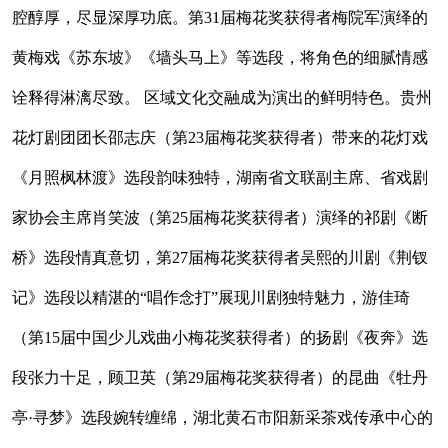
腔醇厚，尽显深厚功底。第31届梅花奖获得者梅院军演绎的
黄梅戏《苏东坡》《墙头马上》等选段，将角色的细腻情感
诠释得淋漓尽致。 区域文化交融成为演出的鲜明特色。贵州
花灯剧团团长邵志庆（第23届梅花奖获得者）带来的花灯戏
《月照枫林渡》选段韵味独特，湖南省文联副主席、省戏剧
家协会主席肖笑波（第25届梅花奖获得者）演绎的祁剧《断
桥》选段情真意切，第27届梅花奖获得者吴熙的川剧《荆钗
记》选段以精湛的“唱作念打”展现川剧独特魅力，游佳琦
（第15届中国少儿戏曲小梅花奖获得者）的扬剧《夜奔》选
段张力十足，顾卫英（第29届梅花奖获得者）的昆曲《牡丹
亭·寻梦》选段婉转缠绵，湖北黄石市阳新采茶戏传承中心的