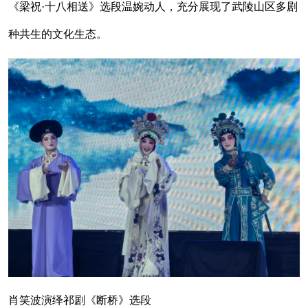
《梁祝·十八相送》选段温婉动人，充分展现了武陵山区多剧
种共生的文化生态。
肖笑波演绎祁剧《断桥》选段