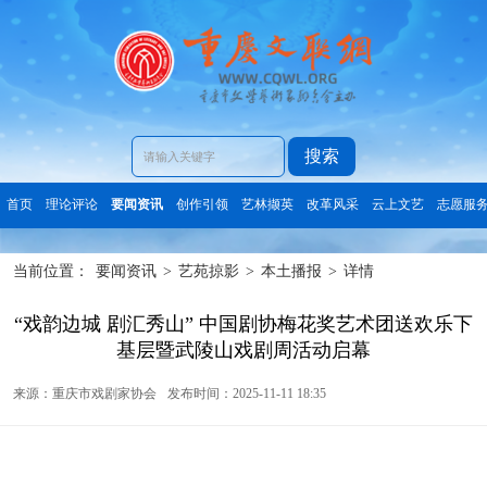
搜索
首页
理论评论
要闻资讯
创作引领
艺林撷英
改革风采
云上文艺
志愿服
当前位置：
要闻资讯
>
艺苑掠影
>
本土播报
>
详情
“戏韵边城 剧汇秀山” 中国剧协梅花奖艺术团送欢乐下
基层暨武陵山戏剧周活动启幕
来源：重庆市戏剧家协会
发布时间：2025-11-11 18:35