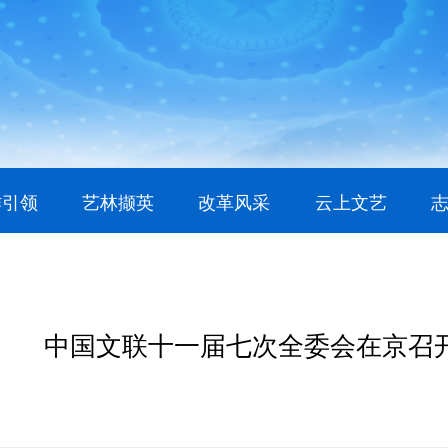
作引领
艺林撷英
改革风采
云上文艺
中国文联十一届七次全委会在京召