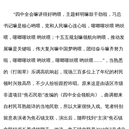
“四中全会嘛讲得好哟喂，主题鲜明嘛鼓干劲啦，习总
书记嘛是核心哟喂，党和人民嘛心连心啦，噻啷噻吙喂 哟吙
喂，噻啷噻吙喂 哟吙喂；十五五规划嘛领航向哟喂，推动发
展嘛是关键啦，伟大复兴嘛中国梦哟喂，团结奋斗嘛齐努力
啦，噻啷噻吙喂 哟吙喂，噻啷噻吙喂 哟吙喂……”，当熟悉
的《打闹草》乐调高吭响起，现场三百多位上了年纪的村民
顿时兴致高昂，不少人纷纷跟腔吟唱。原来这是由该区市级
非遗项目“焦石民歌”改编的《四中全会领航向》，曲调都来
自村民耳熟能详的当地民歌，所以大家很快入戏。笔者特别
留意表演者为焦石镇文联，演出后，随即找到“主演”焦石镇