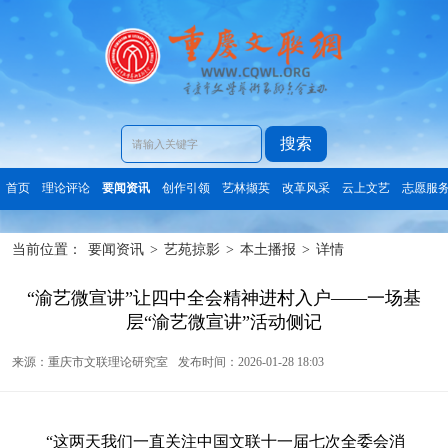
搜索
首页
理论评论
要闻资讯
创作引领
艺林撷英
改革风采
云上文艺
志愿服
当前位置：
要闻资讯
>
艺苑掠影
>
本土播报
>
详情
“渝艺微宣讲”让四中全会精神进村入户——一场基
层“渝艺微宣讲”活动侧记
来源：重庆市文联理论研究室
发布时间：2026-01-28 18:03
“这两天我们一直关注中国文联十一届七次全委会消