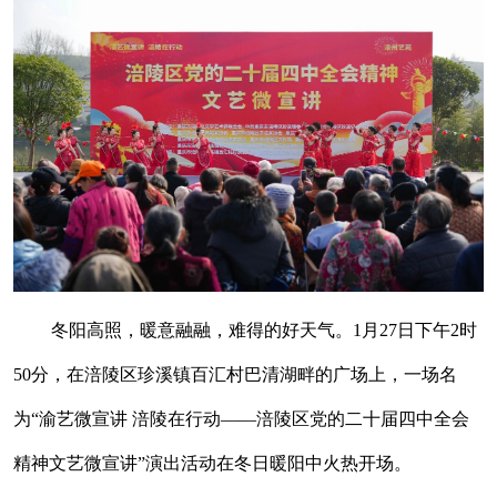
冬阳高照，暖意融融，难得的好天气。1月27日下午2时
50分，在涪陵区珍溪镇百汇村巴清湖畔的广场上，一场名
为“渝艺微宣讲 涪陵在行动——涪陵区党的二十届四中全会
精神文艺微宣讲”演出活动在冬日暖阳中火热开场。