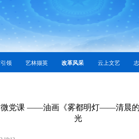
作引领
艺林撷英
改革风采
云上文艺
微党课 ——油画《雾都明灯——清晨
光