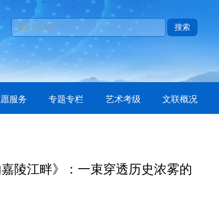
搜索
志愿服务
专题专栏
艺术考级
文联概况
的嘉陵江畔》：一束穿透历史浓雾的