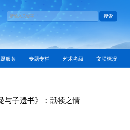
搜索
志愿服务
专题专栏
艺术考级
文联概况
曼与子遗书》：舐犊之情