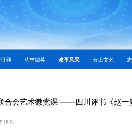
作引领
艺林撷英
改革风采
云上文艺
联合会艺术微党课 ——四川评书《赵一
9 16:51