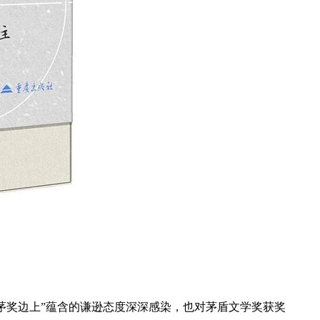
在茅奖边上”蕴含的谦逊态度深深感染，也对茅盾文学奖获奖