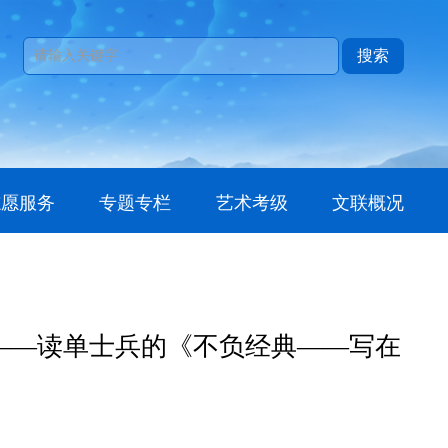
搜索
志愿服务
专题专栏
艺术考级
文联概况
——读单士兵的《不负经典——写在