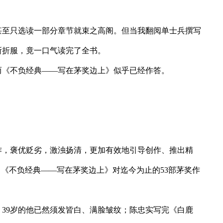
甚至只选读一部分章节就束之高阁。但当我翻阅单士兵撰写
所折服，竟一口气读完了全书。
而《不负经典——写在茅奖边上》似乎已经作答。
作，褒优贬劣，激浊扬清，更加有效地引导创作、推出精
《不负经典——写在茅奖边上》对迄今为止的53部茅奖作
39岁的他已然须发皆白、满脸皱纹；陈忠实写完《白鹿