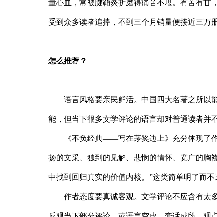
量心血，常被腱鞘炎折磨得痛苦不堪。有苦有甘
受到众多读者追捧，不到三个月销量便接近三万
怎么推荐？
语言风格要亲民鲜活。中国四大名著之所以能
能，但当下很多文学评论的语言却对普通读者并
《不负经典——写在茅奖边上》充分体现了
扬的文采、独到的见解、悲悯的情怀、宽广的胸
中找到回归真实的价值内核。”这类简单明了而
作者态度要真诚客观。文学评论不应含有太
反观当下部分评论，或语言空虚、套话成段、观