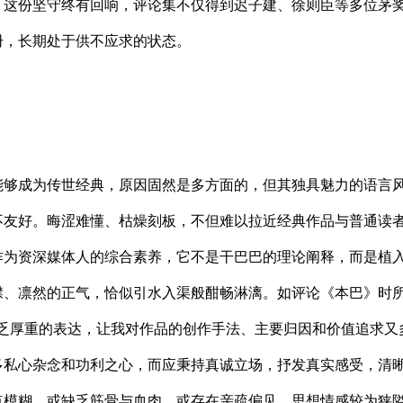
，这份坚守终有回响，评论集不仅得到迟子建、徐则臣等多位茅
册，长期处于供不应求的状态。
够成为传世经典，原因固然是多方面的，但其独具魅力的语言风
不友好。晦涩难懂、枯燥刻板，不但难以拉近经典作品与普通读
作为资深媒体人的综合素养，它不是干巴巴的理论阐释，而是植
襟、凛然的正气，恰似引水入渠般酣畅淋漓。如评论《本巴》时所
不乏厚重的表达，让我对作品的创作手法、主要归因和价值追求又
多私心杂念和功利之心，而应秉持真诚立场，抒发真实感受，清
点模糊，或缺乏筋骨与血肉，或存在亲疏偏见，思想情感较为狭