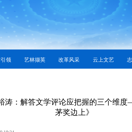
作引领
艺林撷英
改革风采
云上文艺
裕涛：解答文学评论应把握的三个维度
茅奖边上》