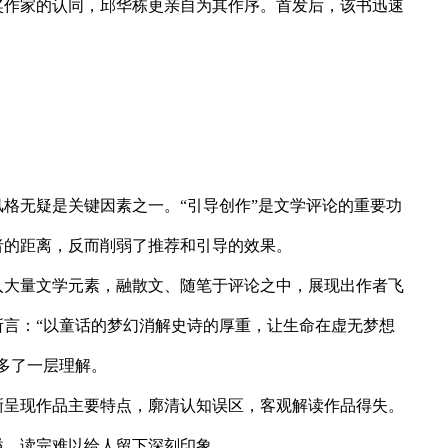
奖作家的认同，邱华栋更亲自为其作序。首发后，该书迅速
格无疑是关键因素之一。“引导创作”是文学评论的重要功
者的距离，反而削弱了推荐和引导的效果。
入大量文学元素，融散文、随笔于评论之中，展现出作者飞
言：“以童话的梦幻消解史诗的厚重，让生命在虚无梦想
多了一层理解。
晰呈现作品主要特点，廓清认知误区，客观解读作品得失。
隘，读完难以给人留下深刻印象。