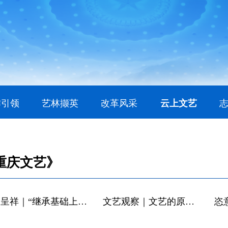
作引领
艺林撷英
改革风采
云上文艺
重庆文艺》
仲呈祥｜“继承基础上的创新”的光辉典范
文艺观察｜文艺的原创力最为宝贵