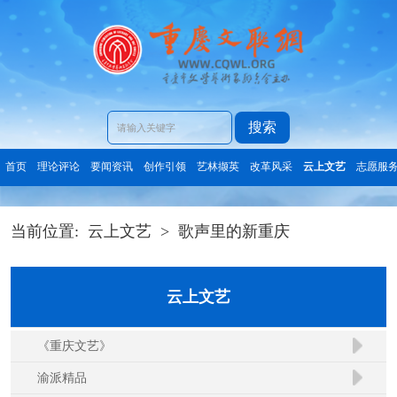
搜索
首页
理论评论
要闻资讯
创作引领
艺林撷英
改革风采
云上文艺
志愿服
当前位置:
云上文艺
>
歌声里的新重庆
云上文艺
《重庆文艺》
渝派精品